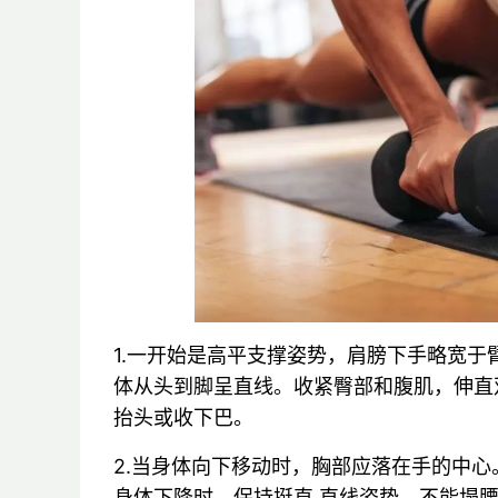
1.一开始是高平支撑姿势，肩膀下手略宽
体从头到脚呈直线。收紧臀部和腹肌，伸直
抬头或收下巴。
2.当身体向下移动时，胸部应落在手的中心
身体下降时，保持挺直.直线姿势，不能塌