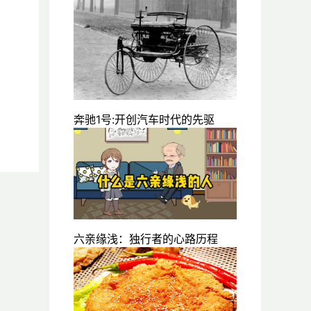
奔驰1号:开创汽车时代的先驱
六亲缘浅：独行者的心路历程