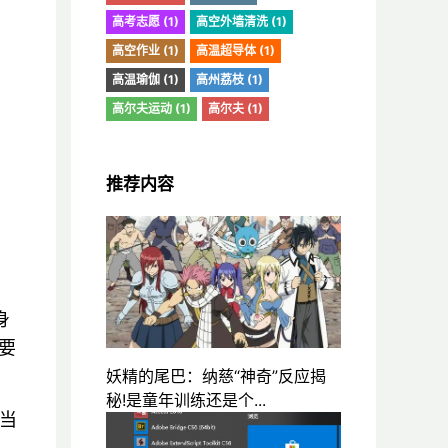
高考志愿 (1)
高空外墙清洗 (1)
高空作业 (1)
高温超导体 (1)
高温瑜伽 (1)
高州荔枝 (1)
高尔夫运动 (1)
高尔夫 (1)
推荐内容
身
要
妖精的尾巴：纳慈“神奇”反应揭
秘!是童年训练还是个...
。当