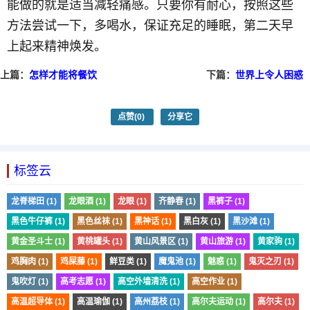
能做的就是适当减轻痛感。只要你有耐心，按照这些
方法尝试一下，多喝水，保证充足的睡眠，第二天早
上起来精神焕发。
上篇：
怎样才能将餐饮
下篇：
世界上令人困惑
店经营得好
的十大未解之谜
点赞
(0)
分享它
标签云
龙脊梯田 (1)
龙眼酒 (1)
龙眼 (1)
齐静春 (1)
黑裤子 (1)
黑色牛仔裤 (1)
黑色丝袜 (1)
黑神话 (1)
黑白灰 (1)
黑沙滩 (1)
黄金圣斗士 (1)
黄桃罐头 (1)
黄山风景区 (1)
黄山旅游 (1)
黄家驹 (1)
鸡胸肉 (1)
鸡屎藤 (1)
鲜豆类 (1)
魔鬼池 (1)
魅惑 (1)
鬼灭之刃 (1)
鬼吹灯 (1)
高考志愿 (1)
高空外墙清洗 (1)
高空作业 (1)
高温超导体 (1)
高温瑜伽 (1)
高州荔枝 (1)
高尔夫运动 (1)
高尔夫 (1)