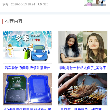
攻略
2026-06-13 18:24
320
推荐内容
汽车轮胎的保养,应该注意些什
李沁与孙怡长相太像了_美得不
么
分彼此
SD卡数据恢复揭秘 格式化也可
臭豆腐、铁板鱿鱼、烤面筋…