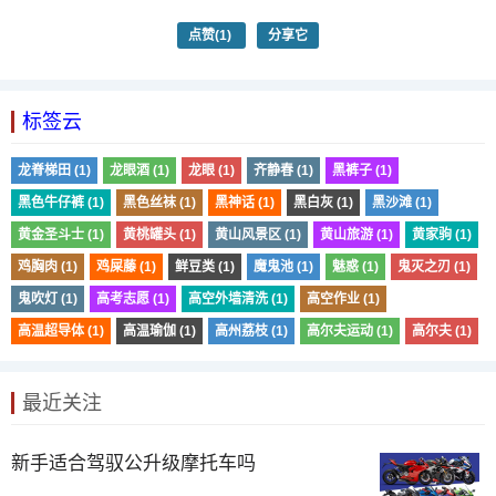
点赞
(1)
分享它
标签云
龙脊梯田 (1)
龙眼酒 (1)
龙眼 (1)
齐静春 (1)
黑裤子 (1)
黑色牛仔裤 (1)
黑色丝袜 (1)
黑神话 (1)
黑白灰 (1)
黑沙滩 (1)
黄金圣斗士 (1)
黄桃罐头 (1)
黄山风景区 (1)
黄山旅游 (1)
黄家驹 (1)
鸡胸肉 (1)
鸡屎藤 (1)
鲜豆类 (1)
魔鬼池 (1)
魅惑 (1)
鬼灭之刃 (1)
鬼吹灯 (1)
高考志愿 (1)
高空外墙清洗 (1)
高空作业 (1)
高温超导体 (1)
高温瑜伽 (1)
高州荔枝 (1)
高尔夫运动 (1)
高尔夫 (1)
最近关注
新手适合驾驭公升级摩托车吗