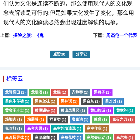
们认为文化是连续不断的，那么使用现代人的文化观
念去解读是可行的;但是如果文化发生了变化，那么用
现代人的文化解读必然会出现过度解读的现象。
上篇：
探险之旅：《鬼
下篇：
周杰伦一个代表
吹灯》VS《盗墓笔记》
时代的音乐天才
点赞
(0)
分享它
标签云
龙脊梯田 (1)
龙眼酒 (1)
龙眼 (1)
齐静春 (1)
黑裤子 (1)
黑色牛仔裤 (1)
黑色丝袜 (1)
黑神话 (1)
黑白灰 (1)
黑沙滩 (1)
黄金圣斗士 (1)
黄桃罐头 (1)
黄山风景区 (1)
黄山旅游 (1)
黄家驹 (1)
鸡胸肉 (1)
鸡屎藤 (1)
鲜豆类 (1)
魔鬼池 (1)
魅惑 (1)
鬼灭之刃 (1)
鬼吹灯 (1)
高考志愿 (1)
高空外墙清洗 (1)
高空作业 (1)
高温超导体 (1)
高温瑜伽 (1)
高州荔枝 (1)
高尔夫运动 (1)
高尔夫 (1)