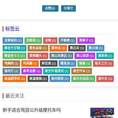
点赞
(0)
分享它
标签云
龙脊梯田 (1)
龙眼酒 (1)
龙眼 (1)
齐静春 (1)
黑裤子 (1)
黑色牛仔裤 (1)
黑色丝袜 (1)
黑神话 (1)
黑白灰 (1)
黑沙滩 (1)
黄金圣斗士 (1)
黄桃罐头 (1)
黄山风景区 (1)
黄山旅游 (1)
黄家驹 (1)
鸡胸肉 (1)
鸡屎藤 (1)
鲜豆类 (1)
魔鬼池 (1)
魅惑 (1)
鬼灭之刃 (1)
鬼吹灯 (1)
高考志愿 (1)
高空外墙清洗 (1)
高空作业 (1)
高温超导体 (1)
高温瑜伽 (1)
高州荔枝 (1)
高尔夫运动 (1)
高尔夫 (1)
最近关注
新手适合驾驭公升级摩托车吗