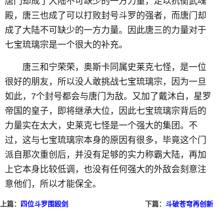
唐门却成了大陆不可缺少的一方力量，足以抗衡武魂
殿，唐三也成了可以打败封号斗罗的强者，而唐门却
成了大陆不可缺少的一方力量。因此唐三的力量对于
七宝琉璃宗是一个很大的补充。
唐三和宁荣荣，奥斯卡同属史莱克七怪，是一位
很好的朋友，所以没人敢挑战七宝琉璃宗，因为一旦
如此，7个封号都会与唐门为敌。又加了戴沐白，星罗
帝国的皇子，即将继承大位，因此七宝琉璃宗背后的
力量实在太大，史莱克七怪是一个强大的集团。不
过，这与七宝琉璃宗本身的原因有很多，毕竟这个门
派自那次重创后，并没有足够的实力称霸大陆，再加
上它本身比较低调，也没有任何强大的外敌会刻意注
意他们，所以才能保全。
上篇：
四位斗罗围殴剑
下篇：
斗破苍穹再创新
斗罗的鬼豹斗罗
高,再创佳绩