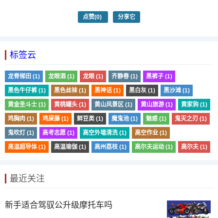
欢哪种呢
点赞
(0)
分享它
标签云
龙脊梯田 (1)
龙眼酒 (1)
龙眼 (1)
齐静春 (1)
黑裤子 (1)
黑色牛仔裤 (1)
黑色丝袜 (1)
黑神话 (1)
黑白灰 (1)
黑沙滩 (1)
黄金圣斗士 (1)
黄桃罐头 (1)
黄山风景区 (1)
黄山旅游 (1)
黄家驹 (1)
鸡胸肉 (1)
鸡屎藤 (1)
鲜豆类 (1)
魔鬼池 (1)
魅惑 (1)
鬼灭之刃 (1)
鬼吹灯 (1)
高考志愿 (1)
高空外墙清洗 (1)
高空作业 (1)
高温超导体 (1)
高温瑜伽 (1)
高州荔枝 (1)
高尔夫运动 (1)
高尔夫 (1)
最近关注
新手适合驾驭公升级摩托车吗