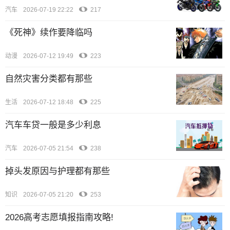
汽车
2026-07-19 22:22
217
《死神》续作要降临吗
动漫
2026-07-12 19:49
223
自然灾害分类都有那些
生活
2026-07-12 18:48
225
汽车车贷一般是多少利息
汽车
2026-07-05 21:54
238
掉头发原因与护理都有那些
知识
2026-07-05 21:20
253
2026高考志愿填报指南攻略!