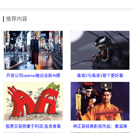
推荐内容
开发公司openai推出全新AI模
毒液2与毒液1那个更好看
型“Sora” 引发广泛关注
股票交易侧重于利润,投资者重
林正英经典影视作品：重温辣
要的是防止亏损
眼睛的僵尸片鼻祖