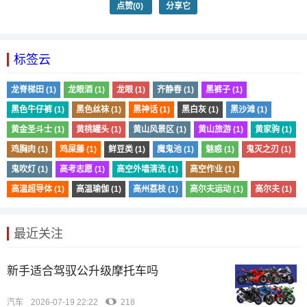
点赞
(0)
分享它
标签云
龙脊梯田 (1)
龙眼酒 (1)
龙眼 (1)
齐静春 (1)
黑裤子 (1)
黑色牛仔裤 (1)
黑色丝袜 (1)
黑神话 (1)
黑白灰 (1)
黑沙滩 (1)
黄金圣斗士 (1)
黄桃罐头 (1)
黄山风景区 (1)
黄山旅游 (1)
黄家驹 (1)
鸡胸肉 (1)
鸡屎藤 (1)
鲜豆类 (1)
魔鬼池 (1)
魅惑 (1)
鬼灭之刃 (1)
鬼吹灯 (1)
高考志愿 (1)
高空外墙清洗 (1)
高空作业 (1)
高温超导体 (1)
高温瑜伽 (1)
高州荔枝 (1)
高尔夫运动 (1)
高尔夫 (1)
最近关注
新手适合驾驭公升级摩托车吗
汽车
2026-07-19 22:22
218