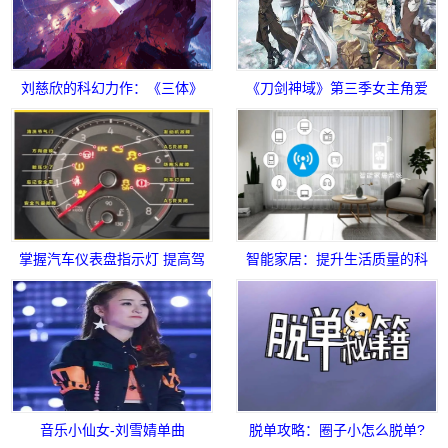
刘慈欣的科幻力作：《三体》
《刀剑神域》第三季女主角爱
系列引人入胜
丽丝的实力与团职之谜
掌握汽车仪表盘指示灯 提高驾
智能家居：提升生活质量的科
驶安全
技之道
音乐小仙女-刘雪婧单曲
脱单攻略：圈子小怎么脱单?