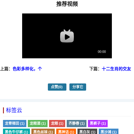
推荐视频
上篇：
色彩多样化，个
下篇：
十二生肖的交友
性表达成为秋冬搭配重
秘诀，一起看看吧!
点
点赞
(0)
分享它
标签云
龙脊梯田 (1)
龙眼酒 (1)
龙眼 (1)
齐静春 (1)
黑裤子 (1)
黑色牛仔裤 (1)
黑色丝袜 (1)
黑神话 (1)
黑白灰 (1)
黑沙滩 (1)