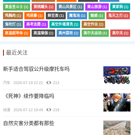
黄金圣斗士 (1)
黄桃罐头 (1)
黄山风景区 (1)
黄山旅游 (1)
黄家驹 (1)
鸡胸肉 (1)
鸡屎藤 (1)
鲜豆类 (1)
魔鬼池 (1)
魅惑 (1)
鬼灭之刃 (1)
鬼吹灯 (1)
高考志愿 (1)
高空外墙清洗 (1)
高空作业 (1)
高温超导体 (1)
高温瑜伽 (1)
高州荔枝 (1)
高尔夫运动 (1)
高尔夫 (1)
最近关注
新手适合驾驭公升级摩托车吗
汽车
2026-07-19 22:22
213
《死神》续作要降临吗
动漫
2026-07-12 19:49
219
自然灾害分类都有那些