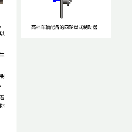
，
高档车辆配备的四轮盘式制动器
以
生
朋
。
着
你