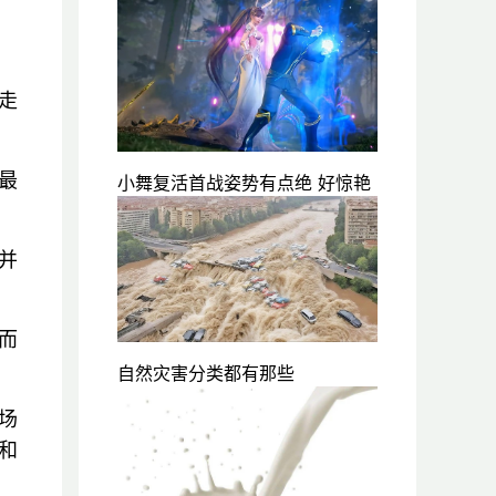
走
最
小舞复活首战姿势有点绝 好惊艳
并
而
自然灾害分类都有那些
场
和