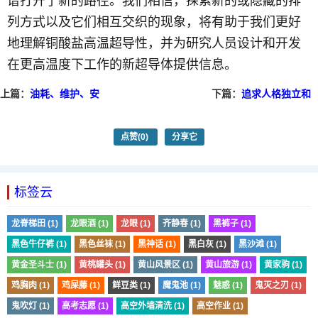
谱打开了新的路径。我们相信，探索新的或隐藏的排
列方式以及它们相互交织的现象，将有助于我们更好
地理解铜酸盐高温超导性，并为研究人员设计和开发
在更高温度下工作的新超导体提供信息。
上篇：
油耗、维护、安
下篇：
追求人格独立和
全性，自动挡和手动挡
心灵自由 自驾游攻略
哪个更合算
点赞
(0)
分享它
标签云
龙脊梯田 (1)
龙眼酒 (1)
龙眼 (1)
齐静春 (1)
黑裤子 (1)
黑色牛仔裤 (1)
黑色丝袜 (1)
黑神话 (1)
黑白灰 (1)
黑沙滩 (1)
黄金圣斗士 (1)
黄桃罐头 (1)
黄山风景区 (1)
黄山旅游 (1)
黄家驹 (1)
鸡胸肉 (1)
鸡屎藤 (1)
鲜豆类 (1)
魔鬼池 (1)
魅惑 (1)
鬼灭之刃 (1)
鬼吹灯 (1)
高考志愿 (1)
高空外墙清洗 (1)
高空作业 (1)