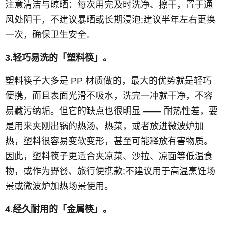
注意清洁与晾晒：每次用完及时洗净、擦干，置于通
风处阴干，不建议暴晒或长期浸泡;建议半年左右更换
一次，确保卫生安全。
3.轻巧易洗的「塑料筷」。
塑料筷子大多是 PP 材质做的，最大的优势就是轻巧
便携，而且表面光滑不吸水，洗完一冲就干净，不容
易藏污纳垢。但它的缺点也很明显 —— 耐热性差，要
是用来夹刚出锅的热汤、热菜，或者放进微波炉加
热，塑料很容易变软变形，甚至可能释放有害物质。
因此，塑料筷子更适合夹凉菜、沙拉、凉面等低温食
物，或作为野餐、旅行便携款;不建议用于高温烹饪场
景或微波炉加热场景使用。
4.经久耐用的「金属筷」。