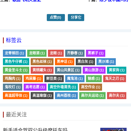
好》
岁尾与起始
点赞
(0)
分享它
标签云
龙脊梯田 (1)
龙眼酒 (1)
龙眼 (1)
齐静春 (1)
黑裤子 (1)
黑色牛仔裤 (1)
黑色丝袜 (1)
黑神话 (1)
黑白灰 (1)
黑沙滩 (1)
黄金圣斗士 (1)
黄桃罐头 (1)
黄山风景区 (1)
黄山旅游 (1)
黄家驹 (1)
鸡胸肉 (1)
鸡屎藤 (1)
鲜豆类 (1)
魔鬼池 (1)
魅惑 (1)
鬼灭之刃 (1)
鬼吹灯 (1)
高考志愿 (1)
高空外墙清洗 (1)
高空作业 (1)
高温超导体 (1)
高温瑜伽 (1)
高州荔枝 (1)
高尔夫运动 (1)
高尔夫 (1)
最近关注
新手适合驾驭公升级摩托车吗