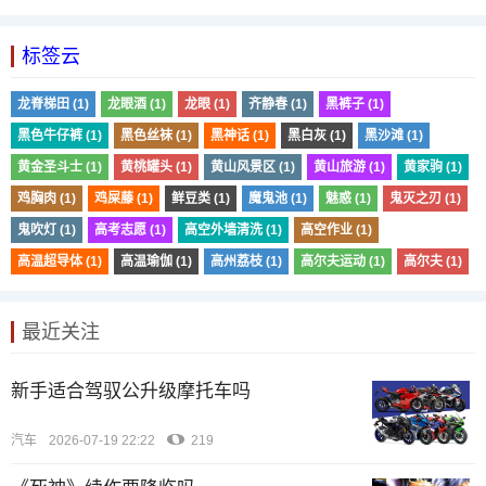
标签云
龙脊梯田 (1)
龙眼酒 (1)
龙眼 (1)
齐静春 (1)
黑裤子 (1)
黑色牛仔裤 (1)
黑色丝袜 (1)
黑神话 (1)
黑白灰 (1)
黑沙滩 (1)
黄金圣斗士 (1)
黄桃罐头 (1)
黄山风景区 (1)
黄山旅游 (1)
黄家驹 (1)
鸡胸肉 (1)
鸡屎藤 (1)
鲜豆类 (1)
魔鬼池 (1)
魅惑 (1)
鬼灭之刃 (1)
鬼吹灯 (1)
高考志愿 (1)
高空外墙清洗 (1)
高空作业 (1)
高温超导体 (1)
高温瑜伽 (1)
高州荔枝 (1)
高尔夫运动 (1)
高尔夫 (1)
最近关注
新手适合驾驭公升级摩托车吗
汽车
2026-07-19 22:22
219