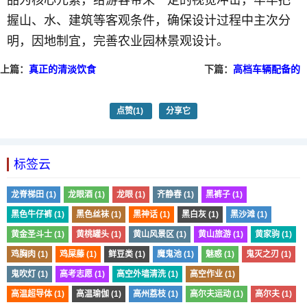
握山、水、建筑等客观条件，确保设计过程中主次分
明，因地制宜，完善农业园林景观设计。
上篇：
真正的清淡饮食
下篇：
高档车辆配备的
是基于均衡的饮食和合
四轮盘式制动器
理的营养
点赞
(1)
分享它
标签云
龙脊梯田 (1)
龙眼酒 (1)
龙眼 (1)
齐静春 (1)
黑裤子 (1)
黑色牛仔裤 (1)
黑色丝袜 (1)
黑神话 (1)
黑白灰 (1)
黑沙滩 (1)
黄金圣斗士 (1)
黄桃罐头 (1)
黄山风景区 (1)
黄山旅游 (1)
黄家驹 (1)
鸡胸肉 (1)
鸡屎藤 (1)
鲜豆类 (1)
魔鬼池 (1)
魅惑 (1)
鬼灭之刃 (1)
鬼吹灯 (1)
高考志愿 (1)
高空外墙清洗 (1)
高空作业 (1)
高温超导体 (1)
高温瑜伽 (1)
高州荔枝 (1)
高尔夫运动 (1)
高尔夫 (1)