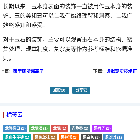
长期以来，玉本身表面的装饰一直被用作玉本身的装
饰。玉的美和丑可以让我们始终理解和洞察，让我们
始终感知和感受。
对于玉石的装饰，主要可以观察玉石本身的结构、密
集处理、规章制度、复杂度等作为参考标准和依据准
则。
上篇：
家里厕所堵塞了
下篇：
虚拟现实技术正
怎么办
在不断发展和完善
点赞
(0)
分享它
标签云
龙脊梯田 (1)
龙眼酒 (1)
龙眼 (1)
齐静春 (1)
黑裤子 (1)
黑色牛仔裤 (1)
黑色丝袜 (1)
黑神话 (1)
黑白灰 (1)
黑沙滩 (1)