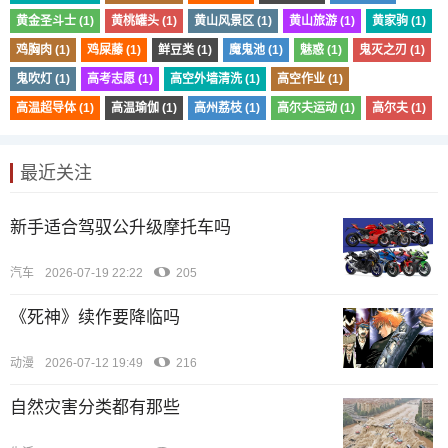
黄金圣斗士 (1)
黄桃罐头 (1)
黄山风景区 (1)
黄山旅游 (1)
黄家驹 (1)
鸡胸肉 (1)
鸡屎藤 (1)
鲜豆类 (1)
魔鬼池 (1)
魅惑 (1)
鬼灭之刃 (1)
鬼吹灯 (1)
高考志愿 (1)
高空外墙清洗 (1)
高空作业 (1)
高温超导体 (1)
高温瑜伽 (1)
高州荔枝 (1)
高尔夫运动 (1)
高尔夫 (1)
最近关注
新手适合驾驭公升级摩托车吗
汽车
2026-07-19 22:22
205
《死神》续作要降临吗
动漫
2026-07-12 19:49
216
自然灾害分类都有那些