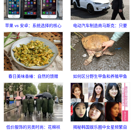
苹果 vs 安卓：系统选择的核心
电动汽车制造商马斯克：只要
诉求
我能派上用场就行
春日美味香椿：自然的馈赠
如何区分野生甲鱼和养殖甲鱼
一看爪子就知道!
低价服饰的另类时尚：花棉袄
揭秘韩国娱乐圈中女星频繁自
和军大衣引领新潮流
杀的隐藏规则