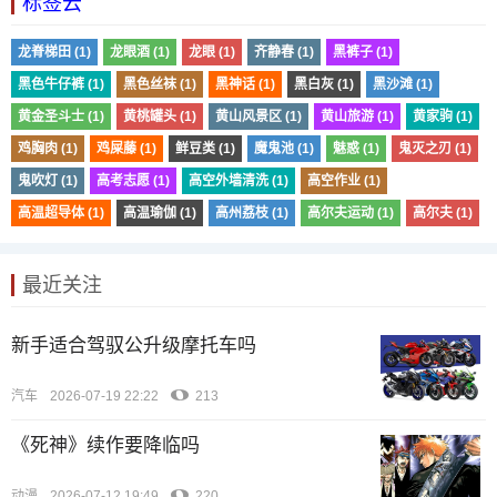
标签云
龙脊梯田 (1)
龙眼酒 (1)
龙眼 (1)
齐静春 (1)
黑裤子 (1)
黑色牛仔裤 (1)
黑色丝袜 (1)
黑神话 (1)
黑白灰 (1)
黑沙滩 (1)
黄金圣斗士 (1)
黄桃罐头 (1)
黄山风景区 (1)
黄山旅游 (1)
黄家驹 (1)
鸡胸肉 (1)
鸡屎藤 (1)
鲜豆类 (1)
魔鬼池 (1)
魅惑 (1)
鬼灭之刃 (1)
鬼吹灯 (1)
高考志愿 (1)
高空外墙清洗 (1)
高空作业 (1)
高温超导体 (1)
高温瑜伽 (1)
高州荔枝 (1)
高尔夫运动 (1)
高尔夫 (1)
最近关注
新手适合驾驭公升级摩托车吗
汽车
2026-07-19 22:22
213
《死神》续作要降临吗
动漫
2026-07-12 19:49
220