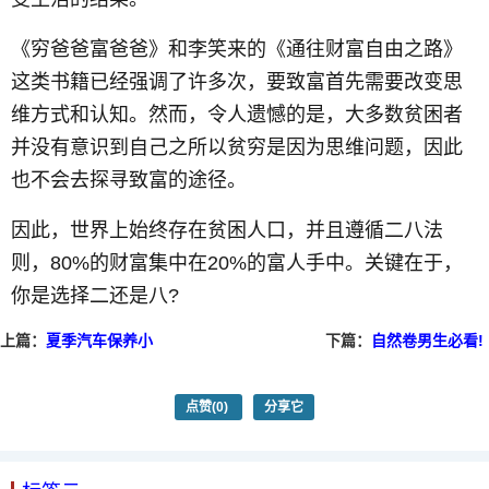
《穷爸爸富爸爸》和李笑来的《通往财富自由之路》
这类书籍已经强调了许多次，要致富首先需要改变思
维方式和认知。然而，令人遗憾的是，大多数贫困者
并没有意识到自己之所以贫穷是因为思维问题，因此
也不会去探寻致富的途径。
因此，世界上始终存在贫困人口，并且遵循二八法
则，80%的财富集中在20%的富人手中。关键在于，
你是选择二还是八?
上篇：
夏季汽车保养小
下篇：
自然卷男生必看!
技巧，让爱车清凉一夏
三款帅气发型推荐
点赞
(0)
分享它