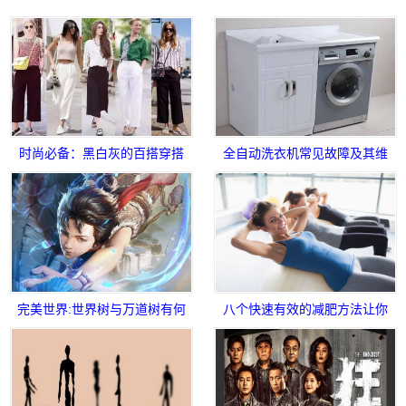
时尚必备：黑白灰的百搭穿搭
全自动洗衣机常见故障及其维
法省去烦恼!
修方法
完美世界:世界树与万道树有何
八个快速有效的减肥方法让你
独特之处
快速瘦身