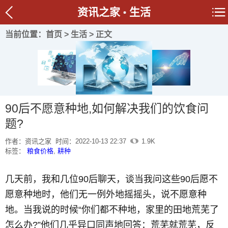
资讯之家
生活
当前位置：
首页
>
生活
> 正文
90后不愿意种地,如何解决我们的饮食问
题?
作者：资讯之家
时间：2022-10-13 22:37
1.9K
标签：
粮食价格
,
耕种
几天前，我和几位90后聊天，谈当我问这些90后愿不
愿意种地时，他们无一例外地摇摇头，说不愿意种
地。当我说的时候“你们都不种地，家里的田地荒芜了
怎么办?”他们几乎异口同声地回答：荒芜就荒芜，反