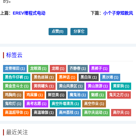
的。
上篇：
EREV增程式电动
下篇：
小个子穿短款风
车混合动力汽车燃料电
衣会更高
池汽车
点赞
(0)
分享它
标签云
龙脊梯田 (1)
龙眼酒 (1)
龙眼 (1)
齐静春 (1)
黑裤子 (1)
黑色牛仔裤 (1)
黑色丝袜 (1)
黑神话 (1)
黑白灰 (1)
黑沙滩 (1)
黄金圣斗士 (1)
黄桃罐头 (1)
黄山风景区 (1)
黄山旅游 (1)
黄家驹 (1)
鸡胸肉 (1)
鸡屎藤 (1)
鲜豆类 (1)
魔鬼池 (1)
魅惑 (1)
鬼灭之刃 (1)
鬼吹灯 (1)
高考志愿 (1)
高空外墙清洗 (1)
高空作业 (1)
高温超导体 (1)
高温瑜伽 (1)
高州荔枝 (1)
高尔夫运动 (1)
高尔夫 (1)
最近关注