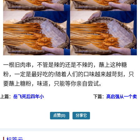
一根旧肉串，不管是辣的还是不辣的，蘸上这种糖
粉，一定是最好吃的!随着人们的口味越来越苛刻，只
要蘸上糖粉，味道，只能等你亲自尝试。
上篇：
岳飞死后四年小
下篇：
高启强从一个卖
人物自发的大义之举
鱼的人一步步走上京海
——满江红
黑帮老板
点赞
(0)
分享它