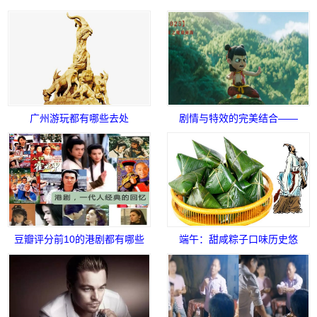
广州游玩都有哪些去处
剧情与特效的完美结合——
《哪吒2》影评
豆瓣评分前10的港剧都有哪些
端午：甜咸粽子口味历史悠
久，你更喜欢哪种呢