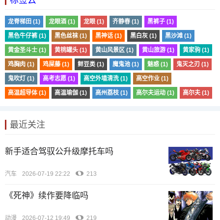
标签云
龙脊梯田 (1)
龙眼酒 (1)
龙眼 (1)
齐静春 (1)
黑裤子 (1)
黑色牛仔裤 (1)
黑色丝袜 (1)
黑神话 (1)
黑白灰 (1)
黑沙滩 (1)
黄金圣斗士 (1)
黄桃罐头 (1)
黄山风景区 (1)
黄山旅游 (1)
黄家驹 (1)
鸡胸肉 (1)
鸡屎藤 (1)
鲜豆类 (1)
魔鬼池 (1)
魅惑 (1)
鬼灭之刃 (1)
鬼吹灯 (1)
高考志愿 (1)
高空外墙清洗 (1)
高空作业 (1)
高温超导体 (1)
高温瑜伽 (1)
高州荔枝 (1)
高尔夫运动 (1)
高尔夫 (1)
最近关注
新手适合驾驭公升级摩托车吗
汽车
2026-07-19 22:22
213
《死神》续作要降临吗
动漫
2026-07-12 19:49
219